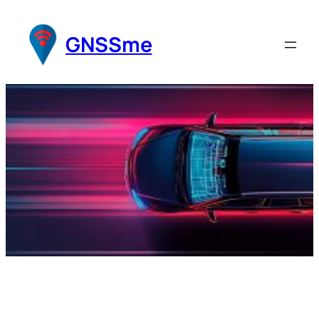
Перейти
к
GNSSme
содержимому