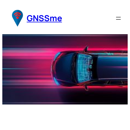
Перейти
к
GNSSme
содержимому